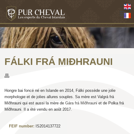
FÁLKI FRÁ MIÐHRAUNI
Hongre bai foncé né en Islande en 2014, Fálki possède une jolie
morphologie et de jolies allures souples. Sa mère est Valgrá frá
Miðhrauni qui est aussi la mère de
Gára frá Miðhrauni
et de Polka frá
Miðhrauni. Il a été vendu en août 2017.
FEIF number:
IS2014137722