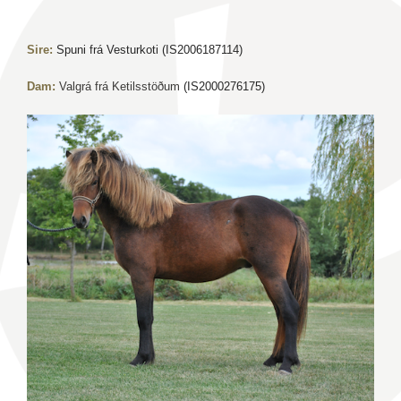
Sire:
Spuni frá Vesturkoti (IS2006187114)
Dam:
Valgrá frá Ketilsstöðum
(IS2000276175)