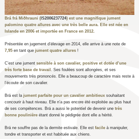
Brá frá Miðhrauni (
IS2006237724
) est une magnifique jument
palomino quatre allures avec une très belle aura. Elle est née en
Islande en 2006 et importée en France en 2012.
Présentée en jugement d’élevage en 2014, elle arrive à une note de
7,95
en tant que
jument quatre allures
!
C’est une jument
sensible à son cavalier, positive et dotée d’une
très forte base de travail
. Ses foulées sont allongées, et ses
mouvements très prononcés. Elle a beaucoup de caractère mais reste à
l’écoute de son cavalier.
Brá est la
jument parfaite pour un cavalier ambitieux
souhaitant
concourir à haut niveau. Elle n’a pas encore été exploitée au plus haut
de ses compétences. Brá a aussi le potentiel de devenir une
très
bonne poulinière
étant donné le pédigrée dont elle a hérité.
Brá ne souffre pas de la dermite estivale. Elle est
facile
à manipuler,
tondre et transporter et est habituée aux chiens.