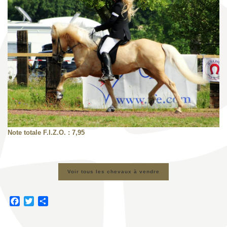
Note totale F.I.Z.O. : 7,95
Voir tous les chevaux à vendre
F
T
P
a
w
a
c
i
r