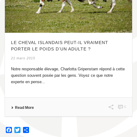
LE CHEVAL ISLANDAIS PEUT-IL VRAIMENT
PORTER LE POIDS D’UN ADULTE ?
21 mars 2015
Notre responsable élevage, Charlotta Gripenstam répond à cette
question souvent posée par les gens. Voyez ce que notre
experte en pense...
0
Read More
F
T
P
a
w
a