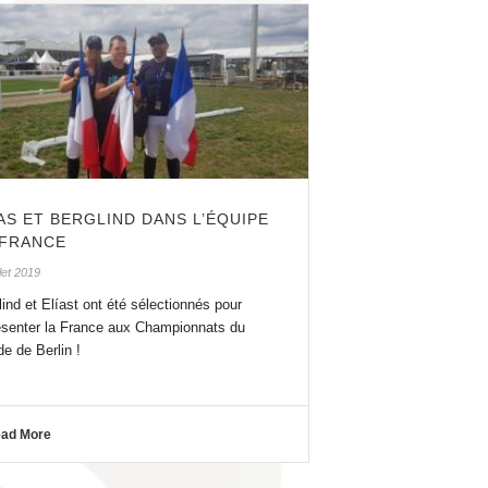
AS ET BERGLIND DANS L’ÉQUIPE
 FRANCE
llet 2019
lind et Elíast ont été sélectionnés pour
ésenter la France aux Championnats du
e de Berlin !
ad More