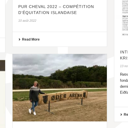
PUR CHEVAL 2022 – COMPÉTITION
D’ÉQUITATION ISLANDAISE
10 août 2022
Read More
INT
KRI
13 n
Retro
fond
dern
Eiðfa
Re