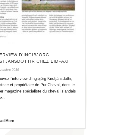
ERVIEW D’INGIBJÖRG
STJÁNSDÓTTIR CHEZ EIÐFAXI
ovembre 2019
uvez l'interview d'Ingibjörg Kristjánsdóttir,
atrice et propriétaire de Pur Cheval, dans le
ier magazine spécialiste du cheval islandais
xi.
ad More