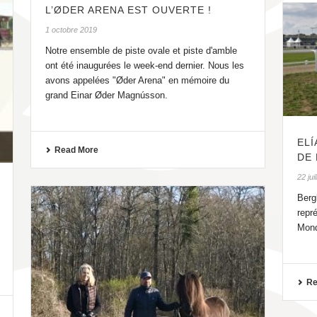
L’ØDER ARENA EST OUVERTE !
1 octobre 2019
Notre ensemble de piste ovale et piste d'amble
ont été inaugurées le week-end dernier. Nous les
avons appelées "Øder Arena" en mémoire du
grand Einar Øder Magnússon.
ELÍ
Read More
DE
22 jui
Berg
repr
Mond
Re