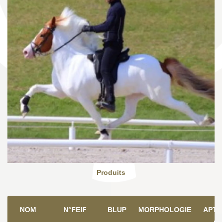
Produits
NOM
N°FEIF
BLUP
MORPHOLOGIE
APTI
A