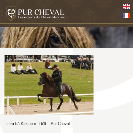
Limra frá Kirkjubæ II tölt – Pur Cheval