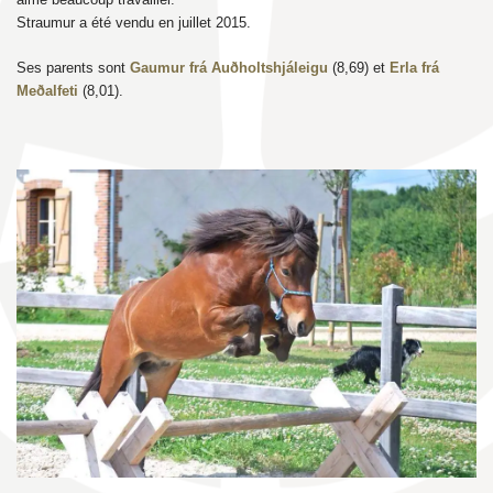
Straumur a été vendu en juillet 2015.
Ses parents sont
Gaumur frá Auðholtshjáleigu
(8,69) et
Erla frá
Meðalfeti
(8,01).