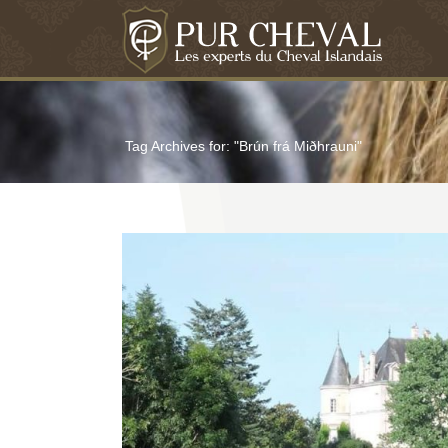
Tag Archives for: "Brún frá Miðhrauni"