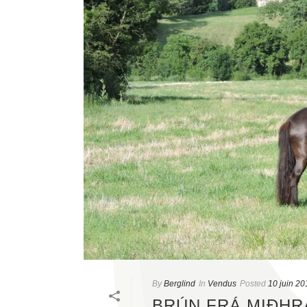
By
Berglind
In
Vendus
Posted
10 juin 20
BRÚN FRÁ MIÐHR