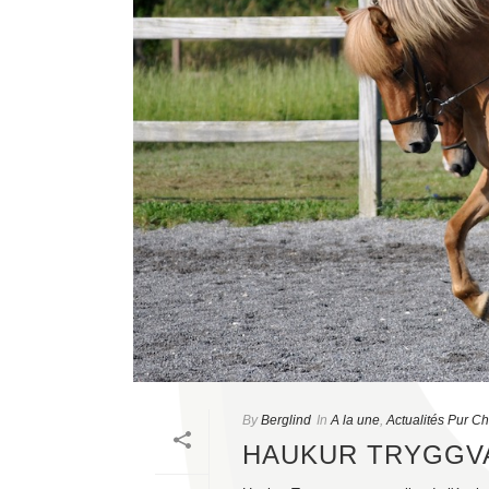
By
Berglind
In
A la une
,
Actualités Pur C
HAUKUR TRYGGV