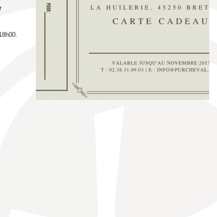
r
 18h00.