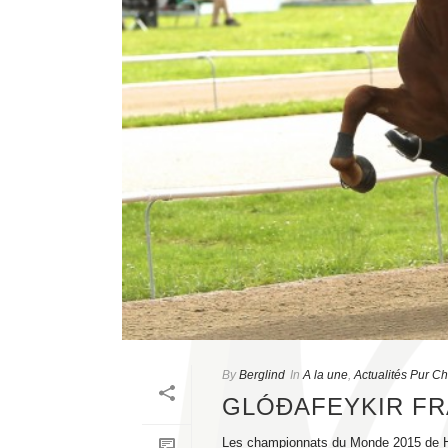
By
Berglind
In
A la une
,
Actualités Pur C
GLÓÐAFEYKIR FR
Les championnats du Monde 2015 de Her