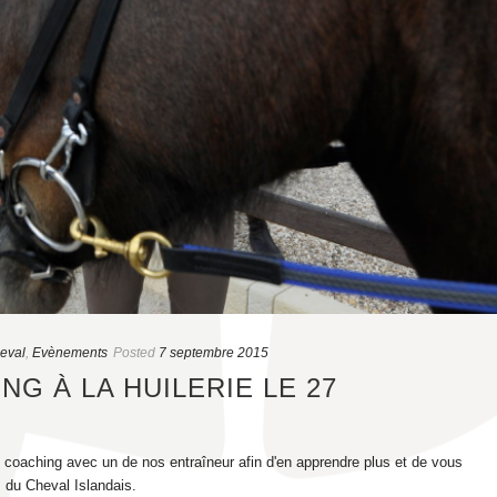
heval
,
Evènements
Posted
7 septembre 2015
G À LA HUILERIE LE 27
 coaching avec un de nos entraîneur afin d'en apprendre plus et de vous
s du Cheval Islandais.