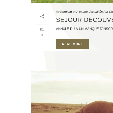
By
Berglind
In
A la une
,
Actualités Pur C
SÉJOUR DÉCOUVE
ANNULÉ DÛ À UN MANQUE D'INSCRI
0
READ MORE