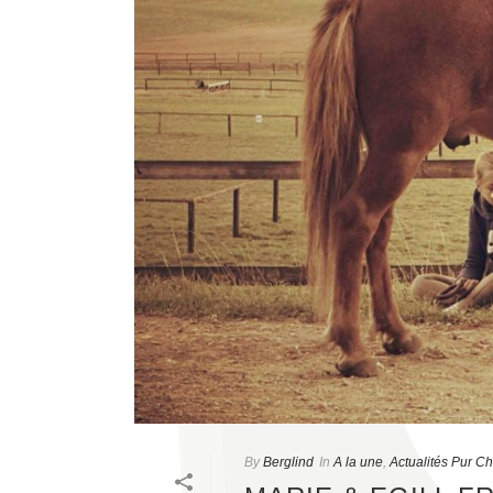
By
Berglind
In
A la une
,
Actualités Pur C