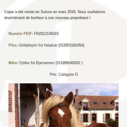
Copar a été vendu en Suisse en mars 2018. Nous souhaitons
énormément de bonheur à son nouveau propriétaire !
Numéro FEIF:
FR2012145015
Père:
Glóðafeykir frá Halakoti
(IS2003182454)
Mère:
Fjöður frá Bjarnarnesi
(IS1999249202 )
Prix:
Catégorie D