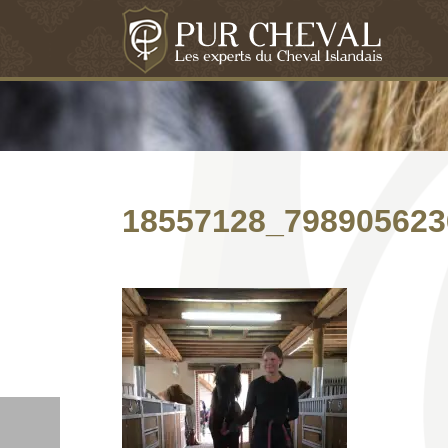
18557128_798905623