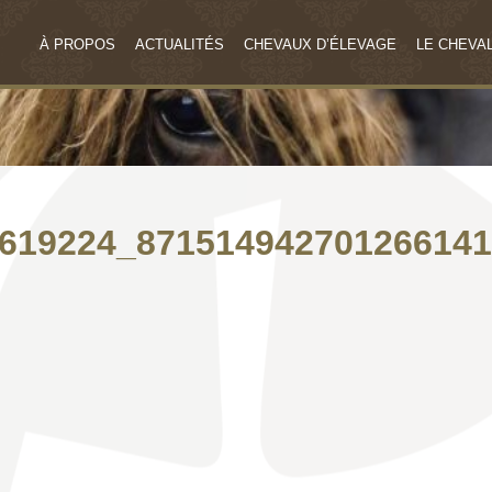
À PROPOS
ACTUALITÉS
CHEVAUX D’ÉLEVAGE
LE CHEVAL
619224_87151494270126614