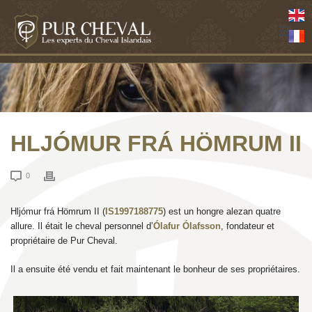
HLJÓMUR FRÁ HÖMRUM II
0
Hljómur frá Hömrum II (
IS1997188775
) est un hongre alezan quatre
allure. Il était le cheval personnel d’
Ólafur Ólafsson
, fondateur et
propriétaire de Pur Cheval.
Il a ensuite été vendu et fait maintenant le bonheur de ses propriétaires.