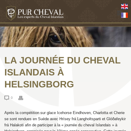
LA JOURNÉE DU CHEVAL
ISLANDAIS À
HELSINGBORG
0
Après la compétition sur glace Icehorse Eindhoven, Charlotta et Cherie
se sont rendues en Suède avec Hrísey frá Langholtsparti et Glóðafeykir
frá Halakoti afin de participer à la « journée du cheval Islandais » à