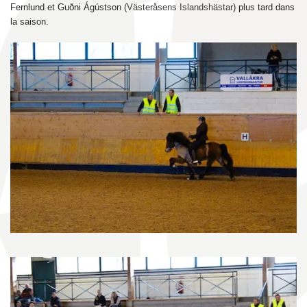
Fernlund et Guðni Ágústson (
Västeråsens Islandshästar
) plus tard dans
la saison.