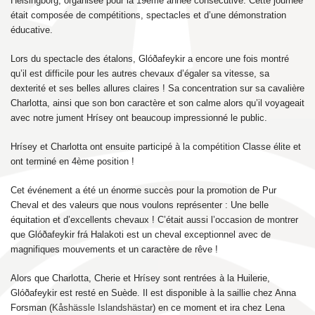
Helsingborg, organisée pour la 19ème année consecutive. Cette journée
était composée de compétitions, spectacles et d’une démonstration
éducative.
Lors du spectacle des étalons, Glóðafeykir a encore une fois montré
qu’il est difficile pour les autres chevaux d’égaler sa vitesse, sa
dexterité et ses belles allures claires ! Sa concentration sur sa cavalière
Charlotta, ainsi que son bon caractère et son calme alors qu’il voyageait
avec notre jument Hrísey ont beaucoup impressionné le public.
Hrísey et Charlotta ont ensuite participé à la compétition Classe élite et
ont terminé en 4ème position !
Cet événement a été un énorme succès pour la promotion de Pur
Cheval et des valeurs que nous voulons représenter : Une belle
équitation et d’excellents chevaux ! C’était aussi l’occasion de montrer
que Glóðafeykir frá Halakoti est un cheval exceptionnel avec de
magnifiques mouvements et un caractère de rêve !
Alors que Charlotta, Cherie et Hrísey sont rentrées à la Huilerie,
Glóðafeykir est resté en Suède. Il est disponible à la saillie chez Anna
Forsman (
Kåshässle Islandshästar
) en ce moment et ira chez Lena