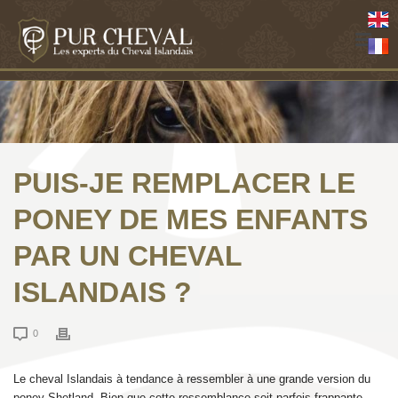
PUIS-JE REMPLACER LE
PONEY DE MES ENFANTS
PAR UN CHEVAL
ISLANDAIS ?
0
Le cheval Islandais à tendance à ressembler à une grande version du
poney Shetland. Bien que cette ressemblance soit parfois frappante