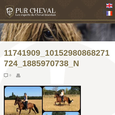
11741909_10152980868271
724_1885970738_N
0