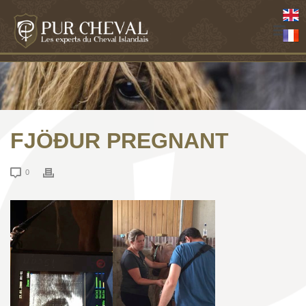
FJÖÐUR PREGNANT
0