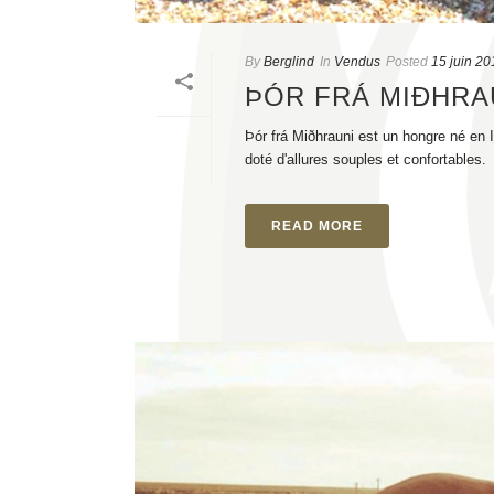
By
Berglind
In
Vendus
Posted
15 juin 20
ÞÓR FRÁ MIÐHRA
Þór frá Miðhrauni est un hongre né en I
doté d'allures souples et confortables.
READ MORE