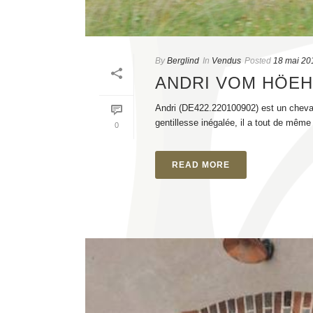
By
Berglind
In
Vendus
Posted
18 mai 20
ANDRI VOM HÖE
Andri (DE422.220100902) est un cheval
gentillesse inégalée, il a tout de même 
0
READ MORE