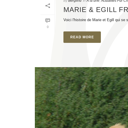
By
Berglind
In
A la une
,
Actualités Pur C
MARIE & EGILL F
Voici l'histoire de Marie et Egill qui s
0
READ MORE