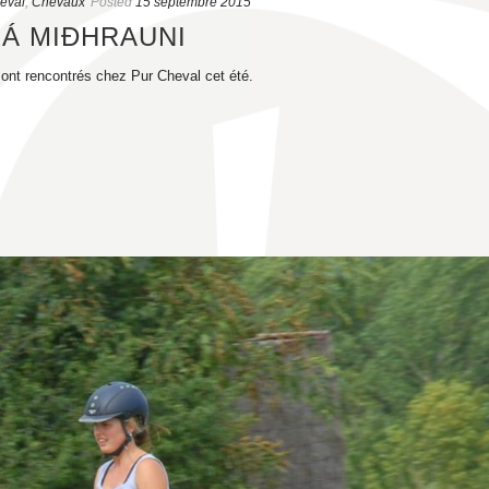
heval
,
Chevaux
Posted
15 septembre 2015
RÁ MIÐHRAUNI
e sont rencontrés chez Pur Cheval cet été.