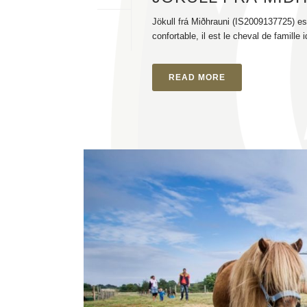
Jökull frá Miðhrauni (IS2009137725) es
confortable, il est le cheval de famille i
READ MORE