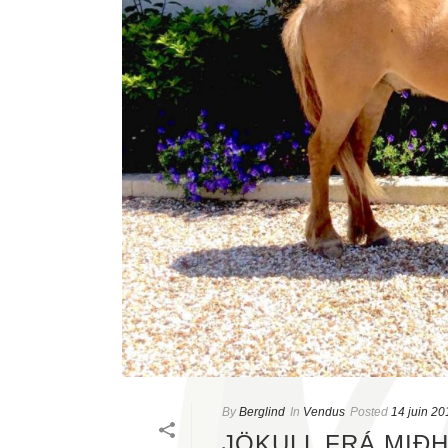
By
Berglind
In
Vendus
Posted
14 juin 20
JÖKULL FRÁ MIÐ