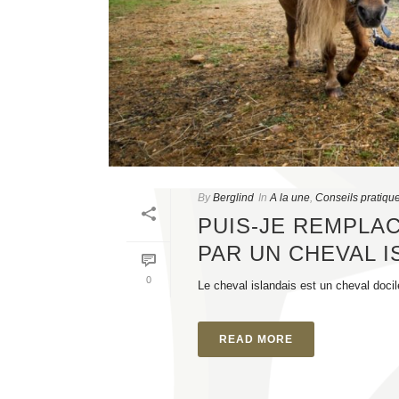
By
Berglind
In
A la une
,
Conseils pratiqu
PUIS-JE REMPLA
PAR UN CHEVAL I
0
Le cheval islandais est un cheval docile
READ MORE