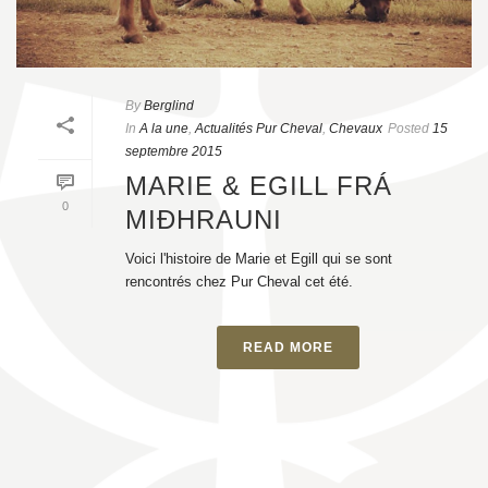
By
Berglind
In
A la une
,
Actualités Pur Cheval
,
Chevaux
Posted
15
septembre 2015
MARIE & EGILL FRÁ
0
MIÐHRAUNI
Voici l'histoire de Marie et Egill qui se sont
rencontrés chez Pur Cheval cet été.
READ MORE