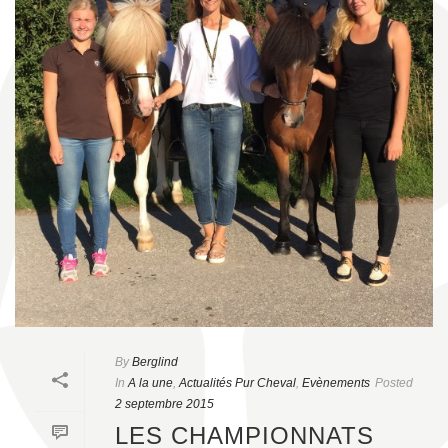
By
Berglind
In
A la une
,
Actualités Pur Cheval
,
Evènements
Posted
2 septembre 2015
LES CHAMPIONNATS