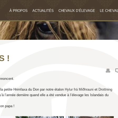
À PROPOS
ACTUALITÉS
CHEVAUX D’ÉLEVAGE
LE CHEVAL
S !
annoncent.
la petite Hrimfaxa du Don par notre étalon
Hylur frá Miðhrauni
et
Drottning
u’à l’année dernière quand elle a été vendue à l’élevage les Islandais du
son papa !