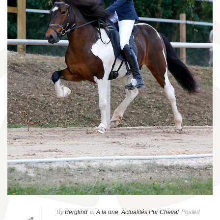
By
Berglind
In
A la une
,
Actualités Pur Cheval
Posted