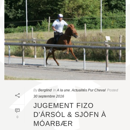
By
Berglind
In
A la une
,
Actualités Pur Cheval
Posted
30 septembre 2016
JUGEMENT FIZO
D’ÁRSÓL & SJÖFN À
0
MÓARBÆR