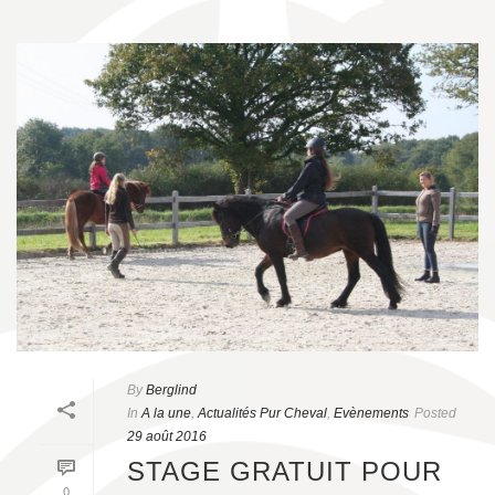
By
Berglind
In
A la une
,
Actualités Pur Cheval
,
Evènements
Posted
29 août 2016
STAGE GRATUIT POUR
0